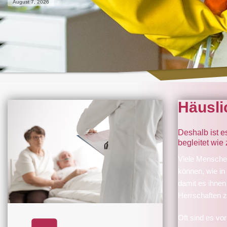
August 7, 2026
Häusli
Deshalb ist e
begleitet wie
Viele Menschen
können, wie in
damit es ihnen
Herrschaften 
Oft sind es vor