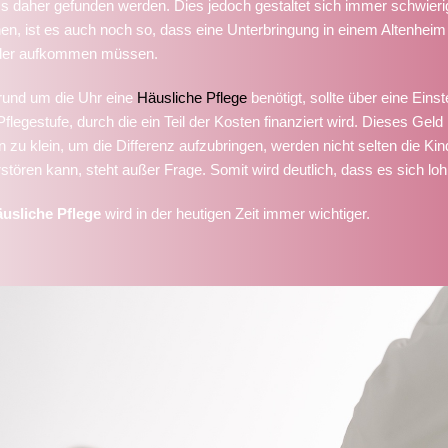
 daher gefunden werden. Dies jedoch gestaltet sich immer schwierig
en, ist es auch noch so, dass eine Unterbringung in einem Altenheim m
inder aufkommen müssen.
rund um die Uhr eine
Häusliche Pflege
benötigt, sollte über eine Eins
flegestufe, durch die ein Teil der Kosten finanziert wird. Dieses Geld
n zu klein, um die Differenz aufzubringen, werden nicht selten die 
stören kann, steht außer Frage. Somit wird deutlich, dass es sich lo
usliche Pflege
wird in der heutigen Zeit immer wichtiger.