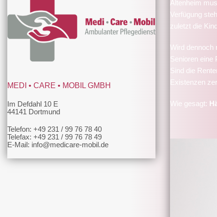
Altenheim muss
Verfügung steh
zuletzt die K
Wird dennoch 
Senioren eine P
Sind die Rente
Existenzen zer
MEDI • CARE • MOBIL GMBH
Wie gesagt:
Hä
Im Defdahl 10 E
44141 Dortmund
Telefon: +49 231 / 99 76 78 40
Telefax: +49 231 / 99 76 78 49
E-Mail: info@medicare-mobil.de