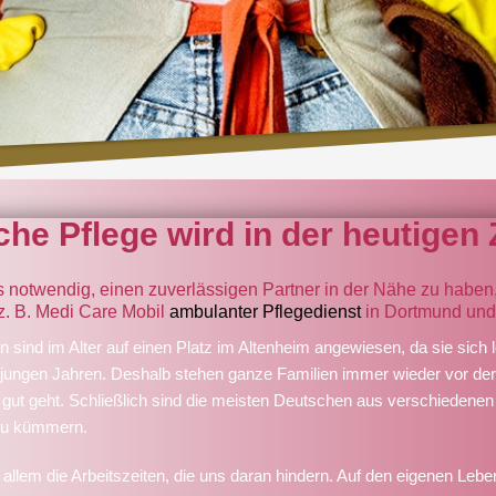
che Pflege wird in der heutigen 
s notwendig, einen zuverlässigen Partner in der Nähe zu haben, 
 z. B. Medi Care Mobil
ambulanter Pflegedienst
in Dortmund und
 sind im Alter auf einen Platz im Altenheim angewiesen, da sie sich
 jungen Jahren. Deshalb stehen ganze Familien immer wieder vor d
 gut geht. Schließlich sind die meisten Deutschen aus verschiedenen 
zu kümmern.
 allem die Arbeitszeiten, die uns daran hindern. Auf den eigenen Leben