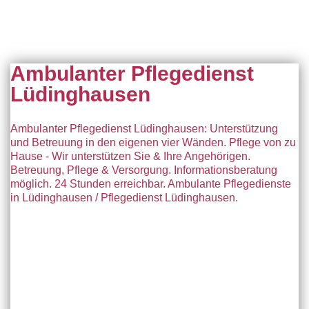
Ambulanter Pflegedienst
Lüdinghausen
Ambulanter Pflegedienst Lüdinghausen: Unterstützung
und Betreuung in den eigenen vier Wänden. Pflege von zu
Hause - Wir unterstützen Sie & Ihre Angehörigen.
Betreuung, Pflege & Versorgung. Informationsberatung
möglich. 24 Stunden erreichbar. Ambulante Pflegedienste
in Lüdinghausen / Pflegedienst Lüdinghausen.
Der ambulante
Pflegedienst Lüdinghausen
ist eine wichtige
Anlaufstelle für Menschen, die aufgrund von Krankheit,
Behinderung oder Altersbeschwerden auf Unterstützung
angewiesen sind. In diesem Artikel werden wir einen detaillierten
Blick auf die Leistungen und Angebote des ambulanten
Pflegedienstes werfen und zeigen, wie er dazu beiträgt, dass