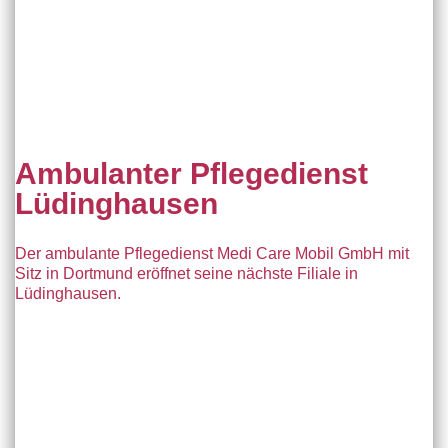
umfassenden Leistungen, Flexibilität und der Zusammenarbeit
mit anderen Gesundheitseinrichtungen trägt der Pflegedienst
maßgeblich dazu bei, dass Patienten ein möglichst
selbstbestimmtes und würdevolles Leben führen können.
Ambulanter Pflegedienst
Lüdinghausen
Der ambulante Pflegedienst Medi Care Mobil GmbH mit
Sitz in Dortmund eröffnet seine nächste Filiale in
Lüdinghausen.
Medi Care Mobil GmbH auch jetzt in Lüdinghausen!
Der Geschäftsführer Frank Wohlgemuth der Medi Care Mobil
GmbH gibt bekannt:
Der ambulante Pflegedienst Medi Care Mobil GmbH mit Sitz in
Dortmund eröffnet seine nächste Filiale in Lüdinghausen.