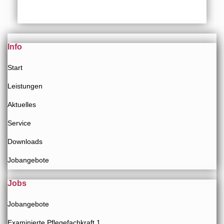
Info
Start
Leistungen
Aktuelles
Service
Downloads
Jobangebote
Jobs
Jobangebote
Examinierte Pflegefachkraft 1