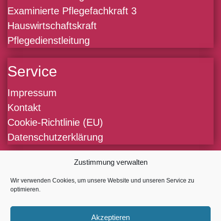
Examinierte Pflegefachkraft 3
Hauswirtschaftskraft
Pflegedienstleitung
Service
Impressum
Kontakt
Cookie-Richtlinie (EU)
Datenschutzerklärung
Zustimmung verwalten
Kontakt
Wir verwenden Cookies, um unsere Website und unseren Service zu
Im Defdahl 10 E
optimieren.
44141 Dortmund
Akzeptieren